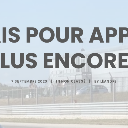
AIS POUR AP
LUS ENCORE
7 SEPTEMBRE 2020
|
IN
NON CLASSÉ
|
BY
LÉANDRE