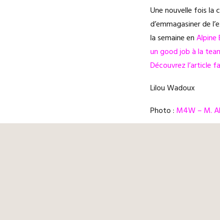
Une nouvelle fois la 
d’emmagasiner de l’ex
la semaine en
Alpine 
un good job à la te
Découvrez l’article f
Lilou Wadoux
Photo :
M4W – M. All