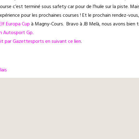
course c’est terminé sous safety car pour de l’huile sur la piste. Ma
périence pour les prochaines courses ! Et le prochain rendez-vous, c
Elf Europa Cup
à Magny-Cours. Bravo à JB Melà, nous avons bien tr
am Autosport Gp.
ait par Gazettesports en suivant ce lien
.
ais