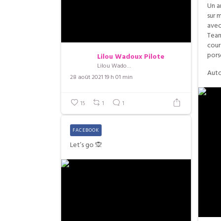
Un a
sur 
avec
Team
cour
pors
Lilou Wadoux Pilote
Lilou Wadoux Pilote
Auto
28 août 2021 19 h 01 min
15
1
1
FACEBOOK
Let’s go 🙊