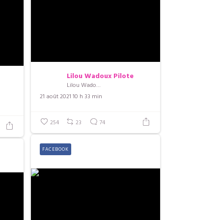
Lilou Wadoux Pilote
Lilou Wadoux Pilote
21 août 2021 10 h 33 min
254
23
74
FACEBOOK