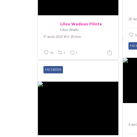
20 ao
Lilou Wadoux Pilote
Lilou Wadoux Pilote
1
17 août 2021 19 h 29 min
FAC
39
1
1
FACEBOOK
6 aoû