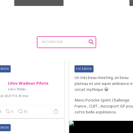
EBOOK
FACEBOOK
Un très beau meeting, un beau
Lilou Wadoux Pilote
plateau et une super ambiance e
Lilou Wadoux Pilote
circuit mythique 😀
ût 2021 11 h 41 min
Merci Porsche Sprint Challenge
France , CLRT , Autosport GP pou
9
4
10
cette belle expérience.
EBOOK