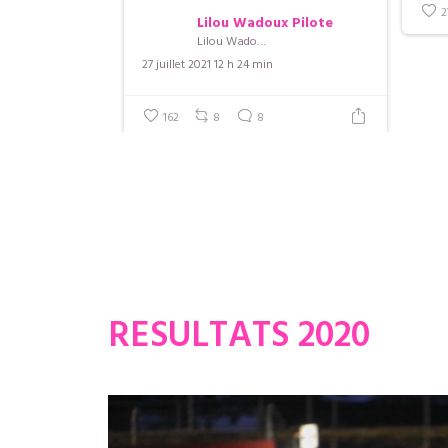
2
Lilou Wadoux Pilote
Lilou Wadoux Pilote
27 juillet 2021 12 h 24 min
162
8
8
RESULTATS 2020