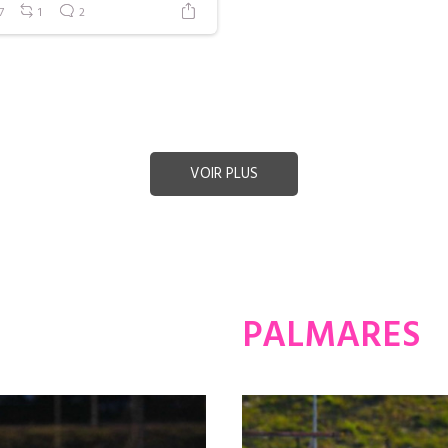
7
1
2
VOIR PLUS
PALMARES