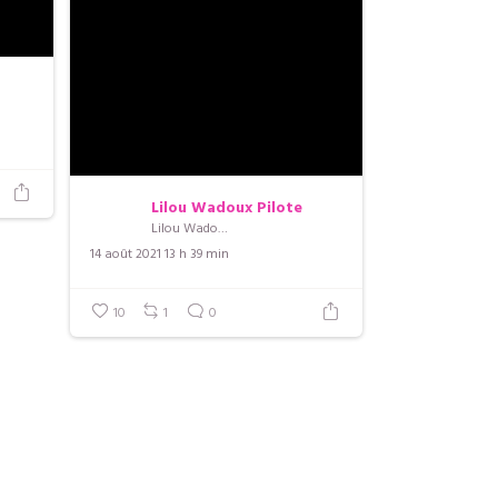
Lilou Wadoux Pilote
Lilou Wadoux Pilote
14 août 2021 13 h 39 min
10
1
0